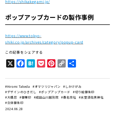
https://shikakegami.jp/
ポップアップカードの製作事例
https://www.tokyo-
shiki.co.jp/archives/category/popup-card
この記事をシェアする
X
F
H
P
Pi
C
共
a
at
o
n
o
有
c
e
c
te
p
e
n
k
r
y
#Hiromi Takeda
#オマツリジャパン
#しかけがみ
#デザインのひきだし
#ポップアップカード
#切り絵御朱印
b
a
et
e
Li
#大橋忍
#御華印
#成田山川越別院
#桑名宗社
#水堂須佐男神社
o
st
n
#立体御朱印
2024.06.28
o
k