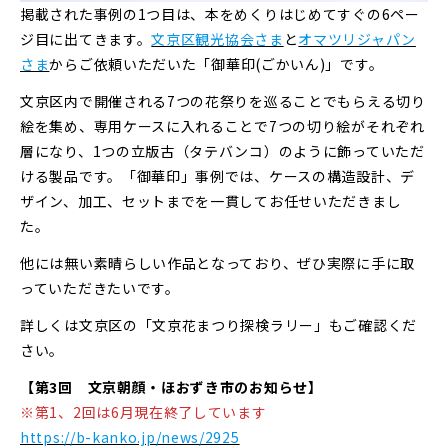
掲載された事例の1つ目は、本をめくりはじめてすぐの6ペー
ジ目に出てきます。
文京区観光協会さま
と
オマツリジャパン
さま
からご依頼いただいた「御華印(ごかいん)」です。
文京区内で開催される7つの花祭りを巡ることでもらえる切り
絵を集め、専用ケースに入れることで7つの切り絵がそれぞれ
層になり、1つの立版古（タテバンコ）のように飾っていただ
ける製品です。「御華印」事例では、ケースの構造設計、デ
ザイン、加工、セットまでを一貫してお任せいただきまし
た。
他には無い素晴らしい作品となっており、ぜひ実際に手に取
っていただきたいです。
詳しくは文京区の「文京花まつり探検ラリー」もご確認くだ
さい。
【第3回 文京朝顔・ほおずき市のお知らせ】
※第1、2回は6月現在終了しています
https://b-kanko.jp/news/2925