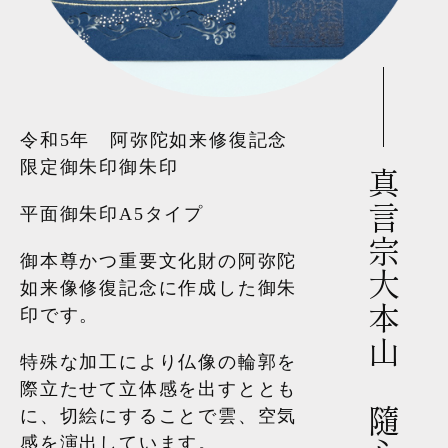
令和5年 阿弥陀如来修復記念
限定御朱印御朱印
真言宗大本山 隨心院様
平面御朱印A5タイプ
御本尊かつ重要文化財の阿弥陀
如来像修復記念に作成した御朱
印です。
特殊な加工により仏像の輪郭を
際立たせて立体感を出すととも
に、切絵にすることで雲、空気
感を演出しています。