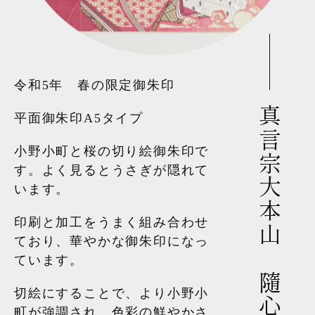
令和5年 春の限定御朱印
真言宗大本山 隨心院様
平面御朱印A5タイプ
小野小町と桜の切り絵御朱印で
す。よく見るとうさぎが隠れて
います。
印刷と加工をうまく組み合わせ
ており、華やかな御朱印になっ
ています。
切絵にすることで、より小野小
町が強調され、色彩の鮮やかさ