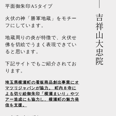
平面御朱印A5タイプ
吉祥山大忠院
火伏の神「勝軍地蔵」をモチー
フにしています。
地蔵周りの炎が特徴で、火伏せ
佛を切絵でうまく表現できてい
ると思います。
下記サイトでもご紹介されてお
ります。
埼玉県横瀬町の看板商品創出事業にオ
マツリジャパンが協力。 町内８寺に
よる切り絵御朱印「横瀬まいり」やツ
アー造成にも協力し、横瀬町の魅力発
信を支援。