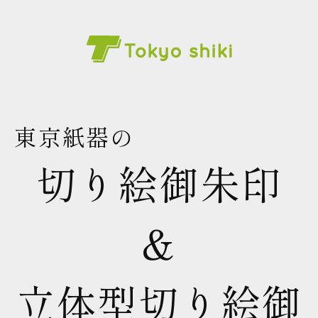
東京紙器の
切り絵御朱印
&
立体型切り絵御