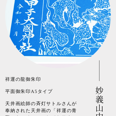
祥運の龍御朱印
妙義山中之嶽
平面御朱印A5タイプ
天井画絵師の斉灯サトルさんが
奉納された天井画の「祥運の青