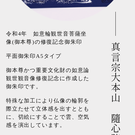
令和4年 如意輪観世音菩薩坐
像(御本尊)の修復記念御朱印
真言宗大本山 隨心院様
平面御朱印A5タイプ
御本尊かつ重要文化財の如意論
観世観音像修復記念に作成した
御朱印です。
特殊な加工により仏像の輪郭を
際立たせて立体感を出すととも
に、切絵にすることで雲、空気
感を演出しています。