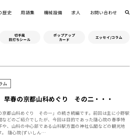
の歴史
用語集
機械設備
求人
お問い合わせ
切手風
ポップアップ
エッセイ/コラム
目打ちシール
カード
ラム
" 早春の京都山科めぐり その二・・・
の京都山科めぐり その一」の続き続編です。前回は主に小野駅
閣などのご紹介でしたが、今回は目的であった隨心院の春季特
子や、山科の中心部である山科駅方面の神社仏閣などの観光地
。 隨心院(ずいしん…