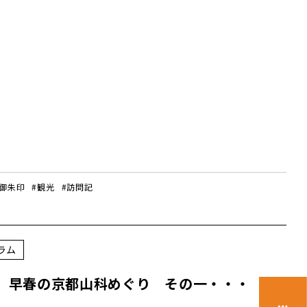
#御朱印
#観光
#訪問記
ラム
” 早春の京都山科めぐり その一・・・