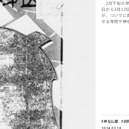
2月下旬の早
日から3月1
が、ついでに
せる寺院や神
#神社仏閣
#訪
2024.03.18