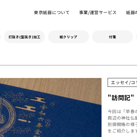
東京紙器について
事業/運営サービス
紙器
打抜き(型抜き)加工
紙クリップ
付箋
エッセイ/コ
"訪問記
今回は「早春
周辺の神社仏
別御開帳の様
をご紹介します