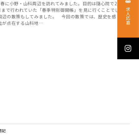
春に小野・山科周辺を訪れてみました。目的は隨心院で2月17
2日まで行われていた「春季特別御開帳」を見に行くことでした
求人応募
周辺の散策もしてみました。 今回の散策では、歴史を感じさ
社が点在する山科地…
問記