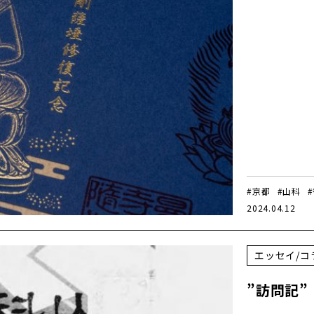
#京都
#山科
2024.04.12
エッセイ/コ
”訪問記