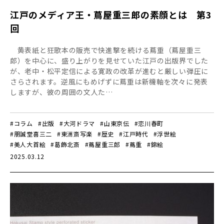
江戸のメディア王・蔦屋重三郎の素顔とは 第3
回
黄表紙と狂歌本の販売で快進撃を続ける蔦重（蔦屋重三
郎）を中心に、盛り上がりを見せていた江戸の出版界でした
が、老中・松平定信による寛政の改革が進むと厳しい弾圧に
さらされます。逆風にもめげずに蔦重は新機軸を次々に発表
しますが、彼の周囲の文人た…
#コラム
#出版
#大河ドラマ
#山東京伝
#恋川春町
#朋誠堂喜三二
#東洲斎写楽
#歴史
#江戸時代
#浮世絵
#美人大首絵
#葛飾北斎
#蔦屋重三郎
#蔦重
#錦絵
2025.03.12