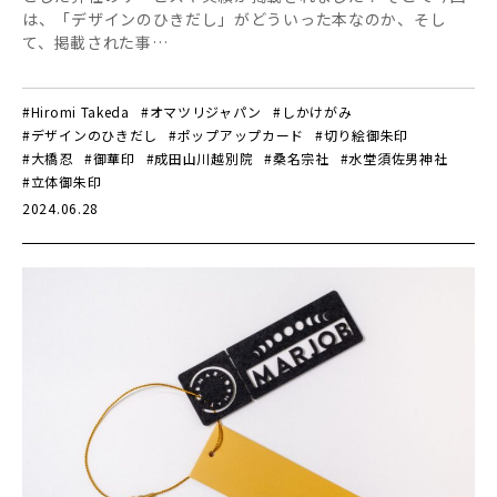
は、「デザインのひきだし」がどういった本なのか、そし
て、掲載された事…
#Hiromi Takeda
#オマツリジャパン
#しかけがみ
#デザインのひきだし
#ポップアップカード
#切り絵御朱印
#大橋忍
#御華印
#成田山川越別院
#桑名宗社
#水堂須佐男神社
#立体御朱印
2024.06.28