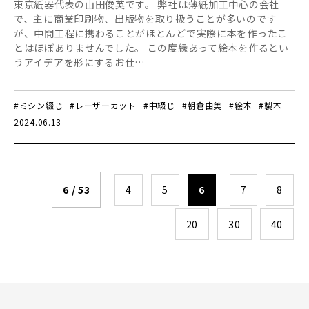
東京紙器代表の山田俊英です。 弊社は薄紙加工中心の会社
で、主に商業印刷物、出版物を取り扱うことが多いのです
が、中間工程に携わることがほとんどで実際に本を作ったこ
とはほぼありませんでした。 この度縁あって絵本を作るとい
うアイデアを形にするお仕…
#ミシン綴じ
#レーザーカット
#中綴じ
#朝倉由美
#絵本
#製本
2024.06.13
6 / 53
4
5
6
7
8
20
30
40