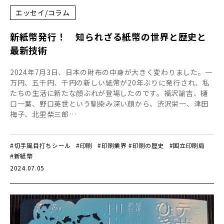
エッセイ/コラム
新紙幣発行！ 知られざる紙幣の世界と歴史と
最新技術
2024年7月3日、日本の財布の中身が大きく変わりました。一
万円、五千円、千円の新しい紙幣が20年ぶりに発行され、私
たちの生活に新たな顔ぶれが登場したのです。福沢諭吉、樋
口一葉、野口英世という馴染み深い顔から、渋沢栄一、津田
梅子、北里柴三郎…
#切手風目打ちシール
#印刷
#印刷業界 #印刷の歴史
#国立印刷局
#新紙幣
2024.07.05