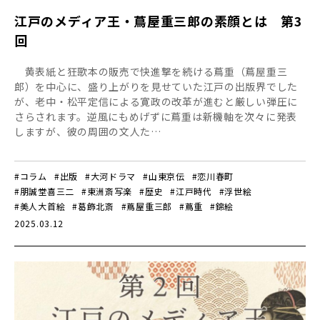
江戸のメディア王・蔦屋重三郎の素顔とは 第3
回
黄表紙と狂歌本の販売で快進撃を続ける蔦重（蔦屋重三
郎）を中心に、盛り上がりを見せていた江戸の出版界でした
が、老中・松平定信による寛政の改革が進むと厳しい弾圧に
さらされます。逆風にもめげずに蔦重は新機軸を次々に発表
しますが、彼の周囲の文人た…
#コラム
#出版
#大河ドラマ
#山東京伝
#恋川春町
#朋誠堂喜三二
#東洲斎写楽
#歴史
#江戸時代
#浮世絵
#美人大首絵
#葛飾北斎
#蔦屋重三郎
#蔦重
#錦絵
2025.03.12