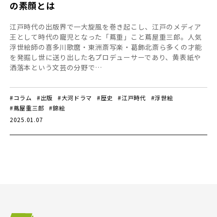
の素顔とは
江戸時代の出版界で一大旋風を巻き起こし、江戸のメディア
王として時代の寵児となった「蔦重」こと蔦屋重三郎。人気
浮世絵師の喜多川歌麿・東洲斎写楽・葛飾北斎ら多くの才能
を発掘し世に送り出した名プロデューサーであり、黄表紙や
洒落本という文芸の分野で…
#コラム
#出版
#大河ドラマ
#歴史
#江戸時代
#浮世絵
#蔦屋重三郎
#錦絵
2025.01.07