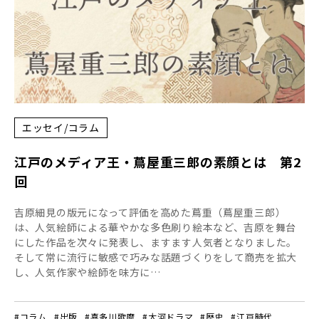
エッセイ/コラム
江戸のメディア王・蔦屋重三郎の素顔とは 第2
回
吉原細見の版元になって評価を高めた蔦重（蔦屋重三郎）
は、人気絵師による華やかな多色刷り絵本など、吉原を舞台
にした作品を次々に発表し、ますます人気者となりました。
そして常に流行に敏感で巧みな話題づくりをして商売を拡大
し、人気作家や絵師を味方に…
#コラム
#出版
#喜多川歌麿
#大河ドラマ
#歴史
#江戸時代