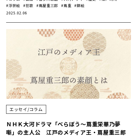
#浮世絵
#狂歌
#蔦屋重三郎
#蔦重
#錦絵
2025.02.06
エッセイ/コラム
ＮＨＫ大河ドラマ「べらぼう～蔦重栄華乃夢
噺」の主人公 江戸のメディア王・蔦屋重三郎