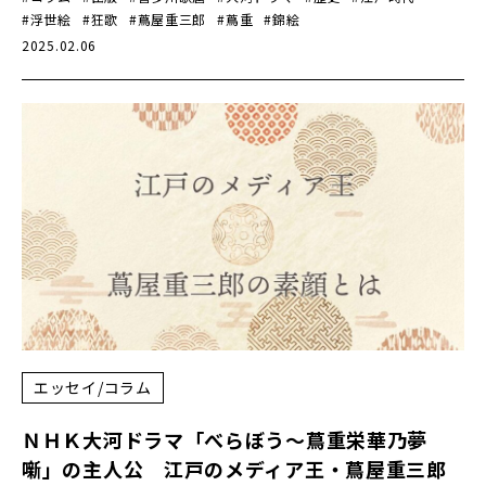
#浮世絵
#狂歌
#蔦屋重三郎
#蔦重
#錦絵
2025.02.06
エッセイ/コラム
ＮＨＫ大河ドラマ「べらぼう～蔦重栄華乃夢
噺」の主人公 江戸のメディア王・蔦屋重三郎