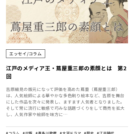
エッセイ/コラム
江戸のメディア王・蔦屋重三郎の素顔とは 第2
回
吉原細見の版元になって評価を高めた蔦重（蔦屋重三郎）
は、人気絵師による華やかな多色刷り絵本など、吉原を舞台
にした作品を次々に発表し、ますます人気者となりました。
そして常に流行に敏感で巧みな話題づくりをして商売を拡大
し、人気作家や絵師を味方に…
#コラム
#出版
#喜多川歌麿
#大河ドラマ
#歴史
#江戸時代