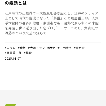
の素顔とは
江戸時代の出版界で一大旋風を巻き起こし、江戸のメディア
王として時代の寵児となった「蔦重」こと蔦屋重三郎。人気
浮世絵師の喜多川歌麿・東洲斎写楽・葛飾北斎ら多くの才能
を発掘し世に送り出した名プロデューサーであり、黄表紙や
洒落本という文芸の分野で…
#コラム
#出版
#大河ドラマ
#歴史
#江戸時代
#浮世絵
#蔦屋重三郎
#錦絵
2025.01.07