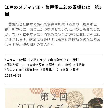
江戸のメディア王・蔦屋重三郎の素顔とは 第3
回
黄表紙と狂歌本の販売で快進撃を続ける蔦重（蔦屋重三
郎）を中心に、盛り上がりを見せていた江戸の出版界でした
が、老中・松平定信による寛政の改革が進むと厳しい弾圧に
さらされます。逆風にもめげずに蔦重は新機軸を次々に発表
しますが、彼の周囲の文人た…
#コラム
#出版
#大河ドラマ
#山東京伝
#恋川春町
#朋誠堂喜三二
#東洲斎写楽
#歴史
#江戸時代
#浮世絵
#美人大首絵
#葛飾北斎
#蔦屋重三郎
#蔦重
#錦絵
2025.03.12