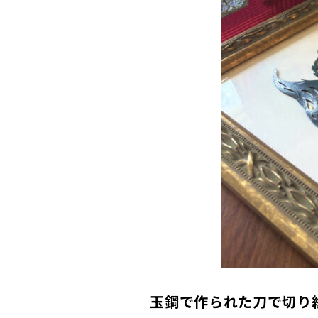
――玉鋼で作られた刀で切