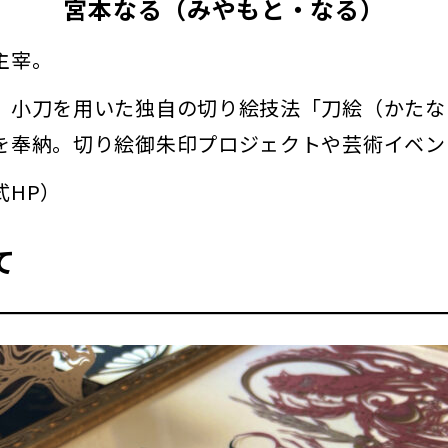
宮本なる（みやもと・なる）
主宰。
、小刀を用いた独自の切り絵技法「刀絵（かたな
を奉納。切り絵御朱印プロジェクトや芸術イベン
式HP）
て