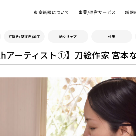
東京紙器について
事業/運営サービス
紙器
打抜き(型抜き)加工
紙クリップ
付箋
i withアーティスト①】刀絵作家 宮本