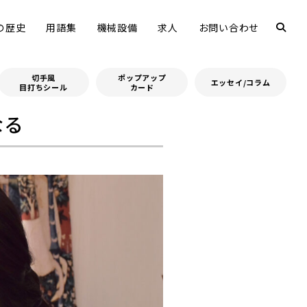
の歴史
用語集
機械設備
求人
お問い合わせ
切手風
ポップアップ
エッセイ/コラム
目打ちシール
カード
なる