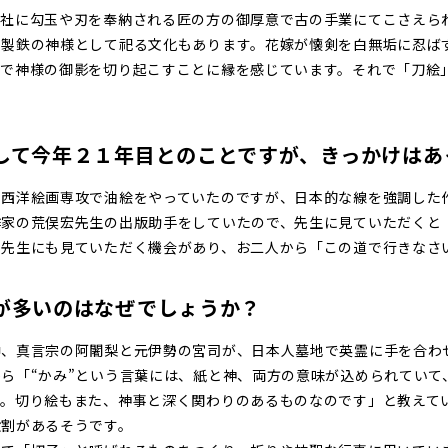
神社に勾玉や刃を奉納される匠の方の御厚意で古の手業にてこさえら
を製鉄の神様として祀る文化もあります。花嫁が懐剣を白無垢に忍ば
で神様の御影を切り起こすことに縁を感じています。それで「刀絵」
して今年２１年目とのことですが、きっかけはあ
の西洋絵画専攻で油絵をやっていたのですが、日本的な線を強調した
作家の荒俣宏先生の出版助手をしていたので、先生に見ていただくと
る先生にも見ていただく機会があり、お二人から「この道で行きなさ
品が多いのはなぜでしょうか？
中、真言宗の阿闍梨と元伊勢の宮司が、日本人墓地で英霊に手を合わ
ら「“かみ”という言葉には、紙と神、両方の意味が込められていて
た。切り絵もまた、神事と深く関わりのあるものなのです」と教えて
役割があるそうです。