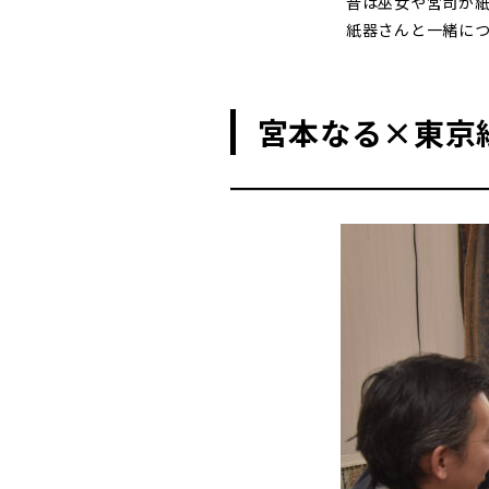
昔は巫女や宮司が
紙器さんと一緒に
宮本なる×東京