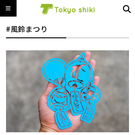
#風鈴まつり