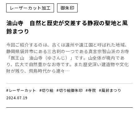
レーザーカット加工
御朱印
油山寺 自然と歴史が交差する静寂の聖地と風
鈴まつり
今回ご紹介するのは、古くは遠州や遠江国と呼ばれた地域、
静岡県袋井市にある三古刹の一つである真言宗智山派のお寺
「医王山 油山寺（ゆさんじ）」です。山全体が境内であ
り、広大で自然豊かなお寺です。また歴史深い建造物や文化
財が残り、飛鳥時代から連々…
#レーザーカット
#切り絵
#切り絵御朱印
#寺院
#風鈴まつり
2024.07.19