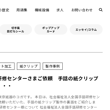
の歴史
用語集
機械設備
求人
お問い合わせ
切手風
ポップアップ
エッセイ/コラム
目打ちシール
カード
ット加工
紙クリップ
製作事例
研修センターさまご依頼 手話の紙クリップ
・・・
東京紙器のコガです。 本日は、社会福祉法人全国手話研修セン
依頼いただいた、手話の紙クリップ製作の裏話をご紹介しま
話研修センター様について 社会福祉法人全国手話研修センター