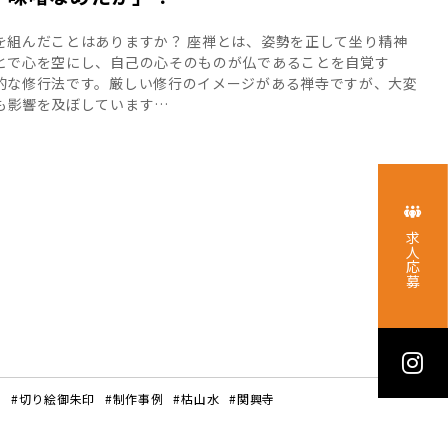
を組んだことはありますか？ 座禅とは、姿勢を正して坐り精神
とで心を空にし、自己の心そのものが仏であることを自覚す
的な修行法です。厳しい修行のイメージがある禅寺ですが、大変
も影響を及ぼしています…
求人応募
ト
#切り絵御朱印
#制作事例
#枯山水
#関興寺