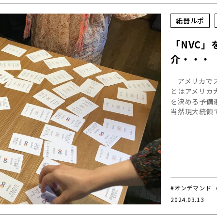
紙器ルポ
「NVC
介・・・
アメリカでス
とはアメリカ
を決める予備
当然現大統領
#オンデマンド
2024.03.13