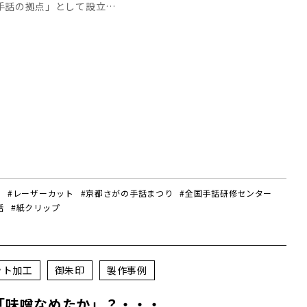
手話の拠点」として設立…
ク
#レーザーカット
#京都さがの手話まつり
#全国手話研修センター
話
#紙クリップ
ット加工
御朱印
製作事例
「味噌なめたか」？・・・