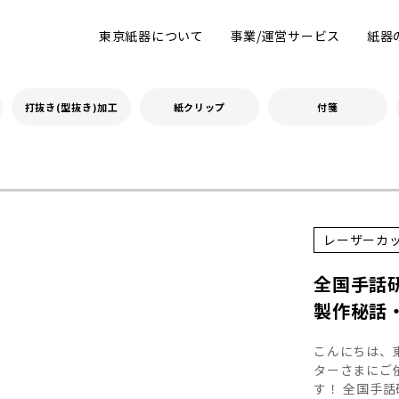
東京紙器について
事業/運営サービス
紙器
打抜き(型抜き)加工
紙クリップ
付箋
レーザーカ
全国手話
製作秘話
こんにちは、
ターさまにご
す！ 全国手