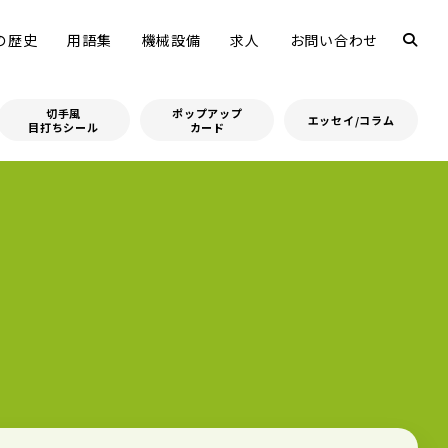
の歴史
用語集
機械設備
求人
お問い合わせ
切手風
ポップアップ
エッセイ/コラム
目打ちシール
カード