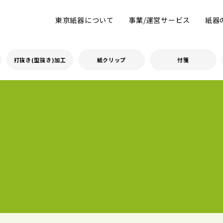
東京紙器について
事業/運営サービス
紙器
打抜き(型抜き)加工
紙クリップ
付箋