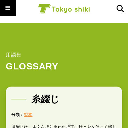
用語集
GLOSSARY
糸綴じ
分類：
製本
糸綴じは、本文を折り重ねた折丁に針と糸を使って綴じ