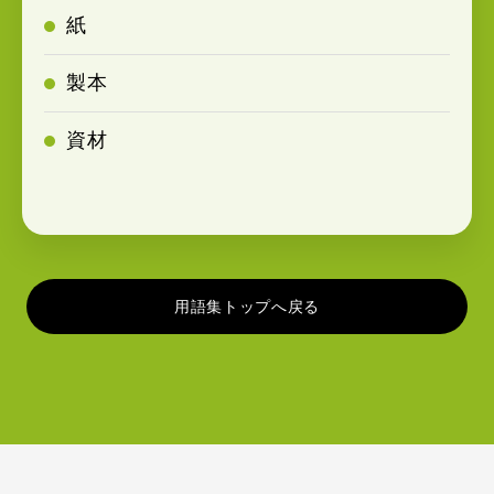
紙
製本
資材
用語集トップへ戻る