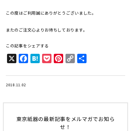
この度はご利用誠にありがとうございました。
またのご注文心よりお待ちしております。
この記事をシェアする
X
F
H
P
Pi
C
共
a
at
o
n
o
有
c
e
c
te
p
e
n
k
r
y
2018.11.02
b
a
et
e
Li
o
st
n
o
k
東京紙器の最新記事をメルマガでお知ら
k
せ！