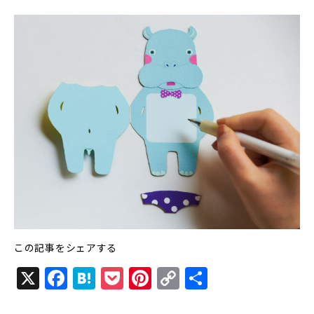
この記事をシェアする
X
F
H
P
Pi
C
共
a
at
o
n
o
有