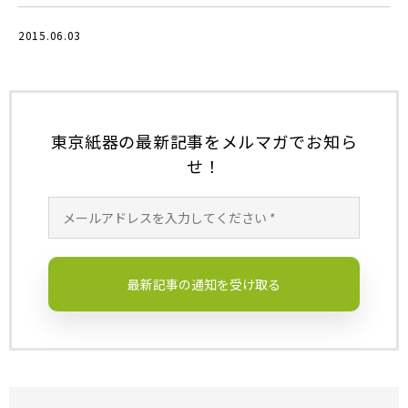
c
e
c
te
p
e
n
k
r
y
2015.06.03
b
a
et
e
Li
o
st
n
o
k
東京紙器の最新記事をメルマガでお知ら
k
せ！