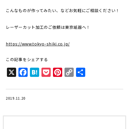
こんなものが作ってみたい、などお気軽にご相談ください！
レーザーカット加工のご依頼は東京紙器へ！
https://www.tokyo-shiki.co.jp/
この記事をシェアする
X
F
H
P
Pi
C
共
a
at
o
n
o
有
c
e
c
te
p
e
n
k
r
y
2019.11.20
b
a
et
e
Li
o
st
n
o
k